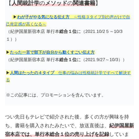
【
人間統計学
の
メソッド
の
関連書籍
】
▶
わが子がやる気になる伝え方
～性格３タイプ別の声がけで自
己肯定感が高くなる～
（紀伊国屋新宿本店 単行本
総合１位
に（2021.10/2５～10/3
１））
▶
たった一言で部下が自分から動くすごい伝え方
（紀伊国屋新宿本店 単行本
総合１位
に（2021.9/27～10/3））
▶
人間はたったの４タイプ
仕事の悩みは性格統計学ですべて解決す
る
※この記事には、プロモーションを含んでいます。
つい先日もテレビで紹介された後、多くの方が興味を持
ち、書籍を購入されたみたいで、放送直後は、
紀伊国屋新
宿本店では、単行本総合１位の売り上げを記録
していま