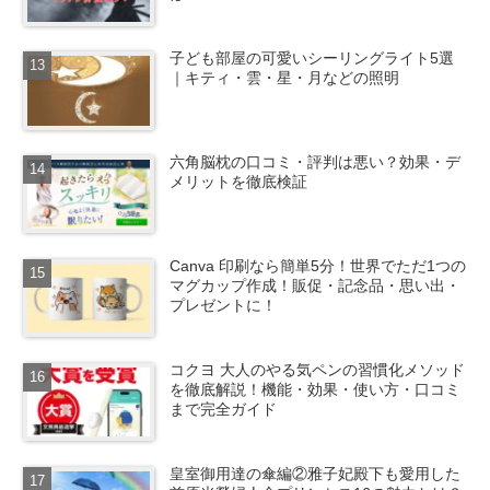
子ども部屋の可愛いシーリングライト5選
｜キティ・雲・星・月などの照明
六角脳枕の口コミ・評判は悪い？効果・デ
メリットを徹底検証
Canva 印刷なら簡単5分！世界でただ1つの
マグカップ作成！販促・記念品・思い出・
プレゼントに！
コクヨ 大人のやる気ペンの習慣化メソッド
を徹底解説！機能・効果・使い方・口コミ
まで完全ガイド
皇室御用達の傘編②雅子妃殿下も愛用した