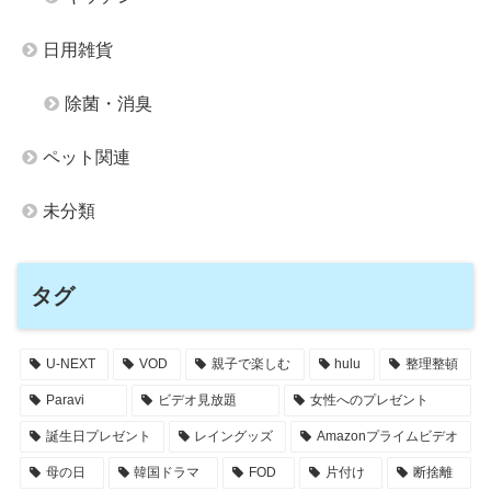
日用雑貨
除菌・消臭
ペット関連
未分類
タグ
U-NEXT
VOD
親子で楽しむ
hulu
整理整頓
Paravi
ビデオ見放題
女性へのプレゼント
誕生日プレゼント
レイングッズ
Amazonプライムビデオ
母の日
韓国ドラマ
FOD
片付け
断捨離