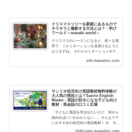
クリスマスツリーを家庭にあるもので
キラキラと撮影する方法とは？ - 学び
ワールド～manabi world～
クリスマスのシーズンになると、様々な場
所で、イルミネーションを見掛けるように
なりますね。 そのイルミネーションやクリ
スマスツリーの輝きを、特別なレンズをご
info.kawaiino.com
購入されなくても、ご家庭にあるものを使
用すれば、キラキラにして撮影
サンリオ幼児向け英語教材無料体験が
大人気の理由とは？Sanrio English
Master - 英語が好きになる子ども向け
教材・英会話の口コミ広場
「子どもに英語を学ばせたいけど、何から
始めればいいかわからない…」そんなママ
におすすめの幼児向け英語教材！ 今、大人
気のサンリオの英語教材「Sanrio English
child-eigo.kawaiino.com