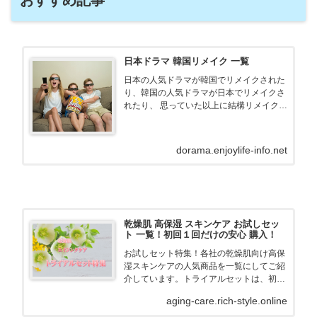
おすすめ記事
日本ドラマ 韓国リメイク 一覧
日本の人気ドラマが韓国でリメイクされた
り、韓国の人気ドラマが日本でリメイクさ
れたり、 思っていた以上に結構リメイク版
って多いんです！ ここに、主なリメイク版
を一覧にしてみました！ 見比べてご覧にな
るのもいいと思います。
dorama.enjoylife-info.net
乾燥肌 高保湿 スキンケア お試しセッ
ト 一覧！初回１回だけの安心 購入！
お試しセット特集！各社の乾燥肌向け高保
湿スキンケアの人気商品を一覧にしてご紹
介しています。トライアルセットは、初回
１回だけの安心購入！しかも、格安、送料
aging-care.rich-style.online
無料も多いので、便利に利用して、肌が喜
ぶスキンケアを見つけましょう！