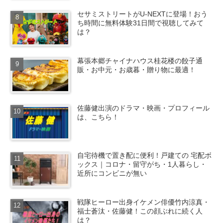
セサミストリートがU-NEXTに登場！おう
ち時間に無料体験31日間で視聴してみて
は？
幕張本郷チャイナハウス桂花楼の餃子通
販・お中元・お歳暮・贈り物に最適！
佐藤健出演のドラマ・映画・プロフィール
は、こちら！
自宅待機で置き配に便利！戸建ての 宅配ボ
ックス｜コロナ・留守がち・1人暮らし・
近所にコンビニが無い
戦隊ヒーロー出身イケメン俳優竹内涼真・
福士蒼汰・佐藤健！この顔ぶれに続く人
は？