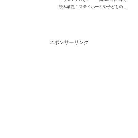
読み放題！ステイホームや子どもの夏
休みの読書感想文に使う書籍を、オン
ライン図書館（電子書籍）で利用して
みては？
スポンサーリンク