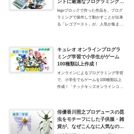
ントに最適なプログラミングロ
ボットです！
legoブロックで作った作品を、プログ
ラミングで操作して動かすことが出来
る「レゴブースト」が、人気が集まっ
ています。小学校で、プログラミング
学習が始ったうえに、休日の自宅時間
が多くなったことも理由の1つに挙げ
キュレオ オンラインプログラ
られます。クリスマスプレゼントや誕
教育・学習
ミング学習で小学生がゲーム
生日プレゼントに贈ると、とても喜ば
100種類以上作成！
れているそうです！
オンラインによるプログラミング学習
で、小学生でもゲームを100種類以上
作成！「テックキッズオンラインコー
チ」では、ビジュアル型プログラミン
グソフト「QUREO〈キュレオ〉」を
使い、プログラミング学習 420個のレ
俳優香川照之プロデュースの昆
ッスンで、基礎から本格的に学んでい
教育・学習
虫をモチーフにした子供服・雑
きます。親子で無料体験をしてみて
貨が、なぜこんなに人気なの
は？
か？