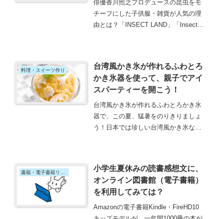
俳優香川照之プロデュースの昆虫をモ
チーフにした子供服・雑貨が人気の理
由とは？「INSECT LAND」「Insect
Collection」をはじめ、可愛らしい昆虫
を描きたいという俳優香川照之さんに
深い思いがありました。
台湾風かき氷が作れるふわとろ
料理・スイーツ作り
かき氷器を使って、親子でアイ
スパーティーを開こう！
台湾風かき氷が作れるふわとろかき氷
器で、この夏、猛暑をのりきりましょ
う！日本では珍しい台湾風かき氷な
ら、楽しく親子でアイスパーティーが
盛り上がること間違いなし。とにか
く、ふわふわな食感が専門店の味で美
小学生夏休みの読書感想文に、
味しいです！
書籍・電子書籍リーダー
オンライン図書館（電子書籍）
を利用してみては？
Amazonの電子書籍Kindle・FireHD10
キッズモデルが、一年間1000冊の本が