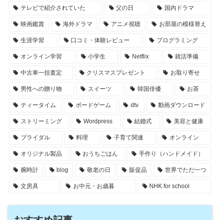
テレビで紹介されていた
父の日
国内ドラマ
映画鑑賞
海外ドラマ
アニメ視聴
お部屋の模様替え
生涯学習
口コミ・体験レビュー
プログラミング
オンライン学習
小学生
Netflix
就活準備
中古車一括査定
クリスマスプレゼント
お取り寄せ
男性への贈り物
スイーツ
韓国俳優
お茶
ティータイム
ボードゲーム
dtv
動画ダウンロード
ストリーミング
Wordpress
結婚式
美容と健康
ブライダル
料理
子育て関連
オンライン
オリジナル製品
おうちごはん
手作り（ハンドメイド）
腕時計
blog
敬老の日
販促品
世界でただ一つ
文房具
お中元・お歳暮
NHK for school