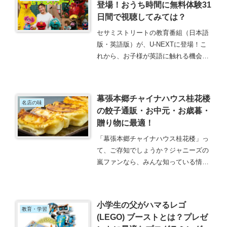
登場！おうち時間に無料体験31
級合格までの道のりについてなど、ご
日間で視聴してみては？
紹介しています。
セサミストリートの教育番組（日本語
版・英語版）が、U-NEXTに登場！こ
れから、お子様が英語に触れる機会を
増やしたい方は、年末年始にU-NEXT
の無料体験31日間で視聴してみてはい
かがですか？制作から50年以上も愛さ
幕張本郷チャイナハウス桂花楼
れキャラのエルモたちは、子ども達の
名店の味
の餃子通販・お中元・お歳暮・
心の教育に役立っています。
贈り物に最適！
「幕張本郷チャイナハウス桂花楼」っ
て、ご存知でしょうか？ジャニーズの
嵐ファンなら、みんな知っている情報
かもしれませんね。何でも、嵐の相葉
雅紀さんのご実家だということを、私
は、はじめて知りました。以前より、
小学生の父がハマるレゴ
テレビ番組で、「実家は、中華料理
教育・学習
(LEGO) ブーストとは？プレゼ
店・...