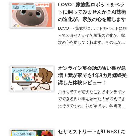
LOVOT 家族型ロボットをペッ
かり無くなっていました。でも、スマ
話題・ニュース
トに飼ってみませんか？AI技術
ホ...
の進化が、家族の心を癒します
LOVOT・家族型ロボットをペットに飼
ってみませんか？AI技術の進化が、家
族の心を癒してくれます。そのほかに
も、小学生のお子様がいるなら、プロ
グラミングの学習ロボットとしても使
えます。LOVOTは、家族型ロボットな
オンライン英会話の習い事が急
ので、マンションの規約も、アレルギ
オンライン英会話
増！我が家でも1年8カ月継続受
ーの心配も、お世話もいらないので、
講した体験レビュー！
安心して飼うことができます。
おうち時間が増えたことでオンライン
でできる習い事を始めた人が増えてき
たそうですね。我が家でも、学研運営
のオンライン英会話Kiminiを1年8カ月
継続受講した体験レビュー、受講の成
果、無料体験を利用するメリット、苦
セサミストリートがU-NEXTに
手意識を取り除く英語学習、英検準2
子ども向け番組